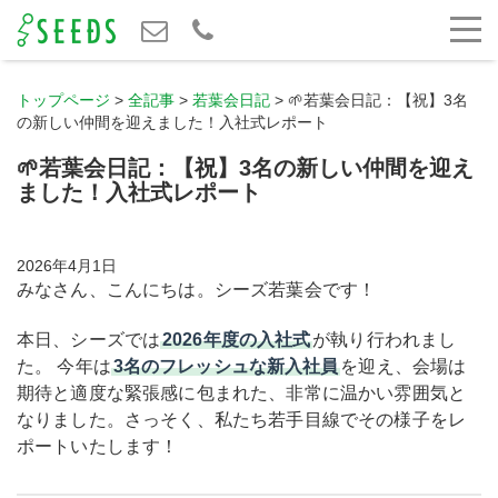
トップページ
>
全記事
>
若葉会日記
>
🌱若葉会日記：【祝】3名
の新しい仲間を迎えました！入社式レポート
🌱若葉会日記：【祝】3名の新しい仲間を迎え
ました！入社式レポート
2026年4月1日
みなさん、こんにちは。シーズ若葉会です！
本日、シーズでは
2026年度の入社式
が執り行われまし
た。 今年は
3名のフレッシュな新入社員
を迎え、会場は
期待と適度な緊張感に包まれた、非常に温かい雰囲気と
なりました。さっそく、私たち若手目線でその様子をレ
ポートいたします！